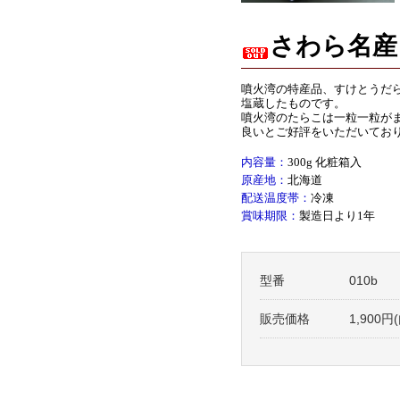
さわら名産 
噴火湾の特産品、すけとうだ
塩蔵したものです。
噴火湾のたらこは一粒一粒が
良いとご好評をいただいてお
内容量：
300g 化粧箱入
原産地：
北海道
配送温度帯：
冷凍
賞味期限：
製造日より1年
型番
010b
販売価格
1,900円