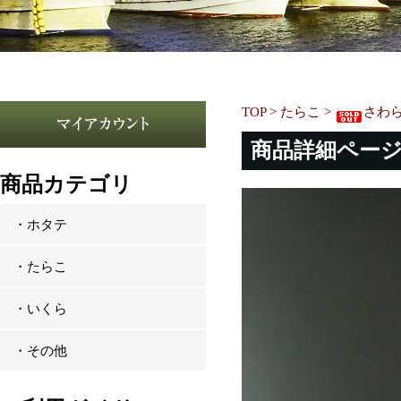
TOP
>
たらこ
>
さわら
商品詳細ペー
商品カテゴリ
・ホタテ
・たらこ
・いくら
・その他